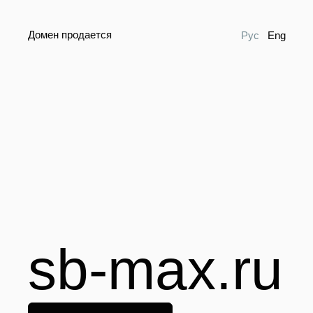
Домен продается
Рус
Eng
sb-max.ru